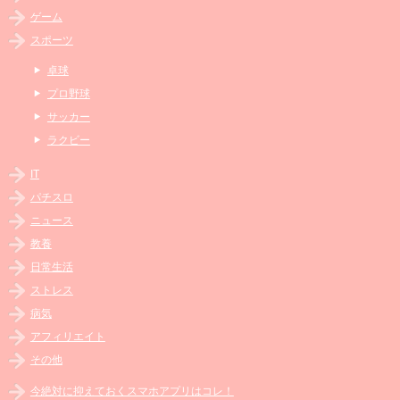
ゲーム
スポーツ
卓球
プロ野球
サッカー
ラクビー
IT
パチスロ
ニュース
教養
日常生活
ストレス
病気
アフィリエイト
その他
今絶対に抑えておくスマホアプリはコレ！