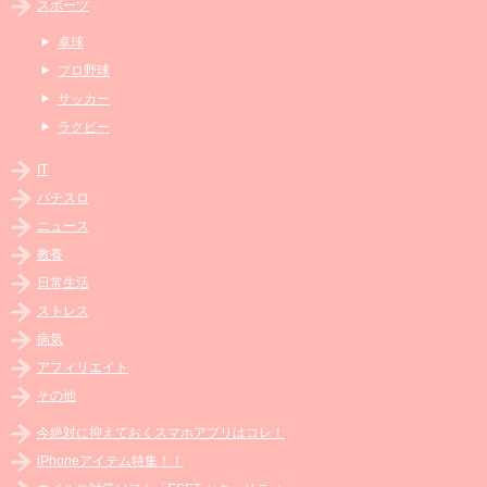
スポーツ
卓球
プロ野球
サッカー
ラクビー
IT
パチスロ
ニュース
教養
日常生活
ストレス
病気
アフィリエイト
その他
今絶対に抑えておくスマホアプリはコレ！
iPhoneアイテム特集！！