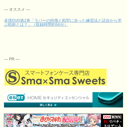
— オススメ —
卓球DVD第2巻「ラバーの特徴と戦型に合った練習法と試合から学
ぶ戦術とは？」（収録時間約56分）
— PR —