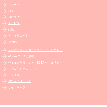
ニュース
教養
日常生活
ストレス
病気
アフィリエイト
その他
今絶対に抑えておくスマホアプリはコレ！
iPhoneアイテム特集！！
ウイルス対策ソフト「ESET セキュリティ」
＜げん玉＞オススメ！
リンク集
おでんにメール！
サイトマップ