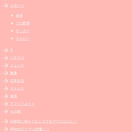
スポーツ
卓球
プロ野球
サッカー
ラクビー
IT
パチスロ
ニュース
教養
日常生活
ストレス
病気
アフィリエイト
その他
今絶対に抑えておくスマホアプリはコレ！
iPhoneアイテム特集！！