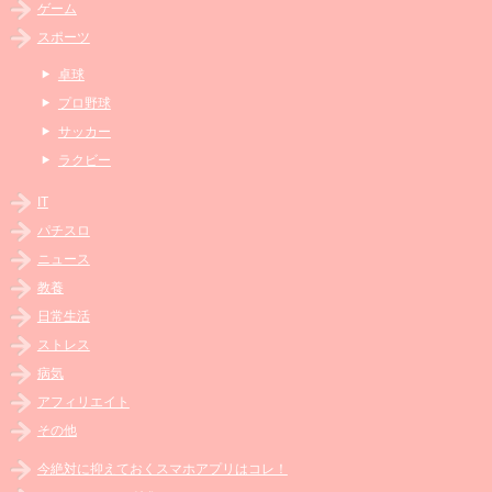
ゲーム
スポーツ
卓球
プロ野球
サッカー
ラクビー
IT
パチスロ
ニュース
教養
日常生活
ストレス
病気
アフィリエイト
その他
今絶対に抑えておくスマホアプリはコレ！