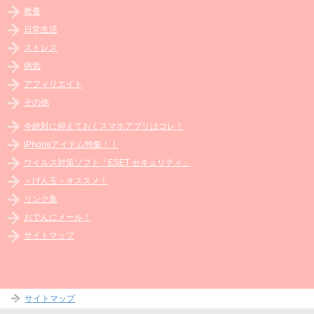
教養
日常生活
ストレス
病気
アフィリエイト
その他
今絶対に抑えておくスマホアプリはコレ！
iPhoneアイテム特集！！
ウイルス対策ソフト「ESET セキュリティ」
＜げん玉＞オススメ！
リンク集
おでんにメール！
サイトマップ
サイトマップ