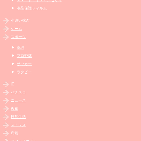
スマートフォンアクセサリ
液晶保護フィルム
小遣い稼ぎ
ゲーム
スポーツ
卓球
プロ野球
サッカー
ラクビー
IT
パチスロ
ニュース
教養
日常生活
ストレス
病気