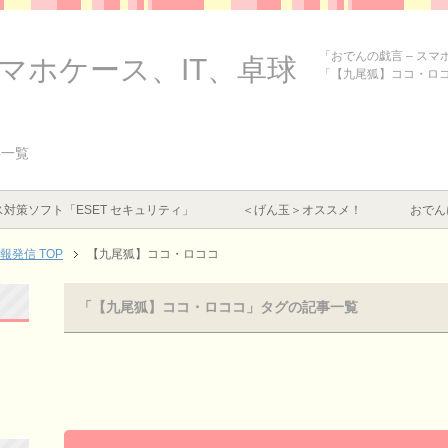
「おでんの戯言 – ス
スマホケース、IT、卓球
「【九尾狐】ココ・ロ
事一覧
対策ソフト「ESET セキュリティ」
＜げん玉＞オススメ！
おでん
情報発信
TOP
【九尾狐】ココ・ロココ
「【九尾狐】ココ・ロココ」タグの記事一覧