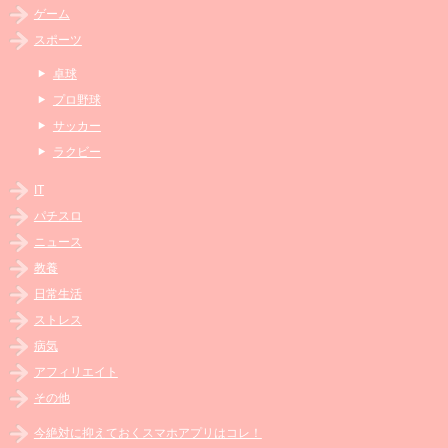
ゲーム
スポーツ
卓球
プロ野球
サッカー
ラクビー
IT
パチスロ
ニュース
教養
日常生活
ストレス
病気
アフィリエイト
その他
今絶対に抑えておくスマホアプリはコレ！