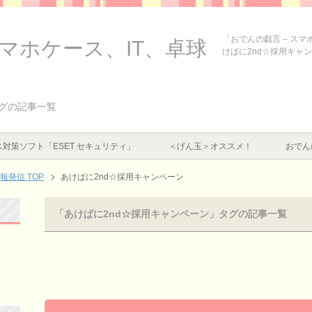
「おでんの戯言 – ス
スマホケース、IT、卓球
けぱに2nd☆採用キャ
タグの記事一覧
対策ソフト「ESET セキュリティ」
＜げん玉＞オススメ！
おでん
情報発信
TOP
あけぱに2nd☆採用キャンペーン
「あけぱに2nd☆採用キャンペーン」タグの記事一覧