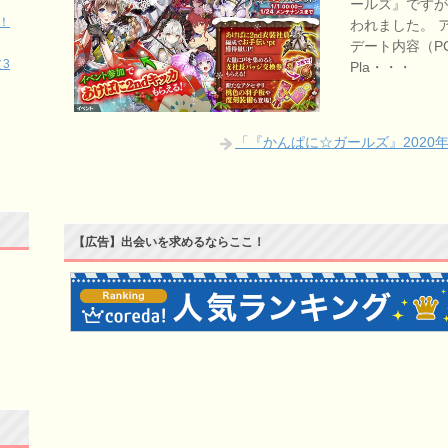
ールズ』ですが
！
われました。 
デート内容（PC版
3
Pla・・・
「『かんぱに☆ガールズ』2020
【広告】出会いを求めるならここ！