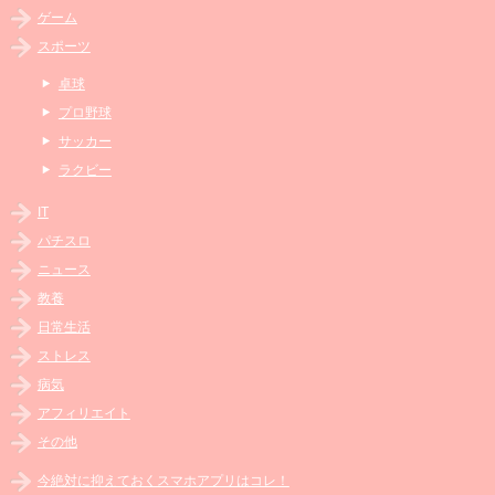
ゲーム
スポーツ
卓球
プロ野球
サッカー
ラクビー
IT
パチスロ
ニュース
教養
日常生活
ストレス
病気
アフィリエイト
その他
今絶対に抑えておくスマホアプリはコレ！