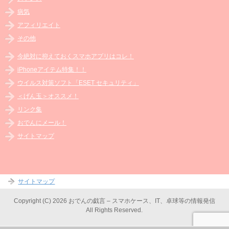
病気
アフィリエイト
その他
今絶対に抑えておくスマホアプリはコレ！
iPhoneアイテム特集！！
ウイルス対策ソフト「ESET セキュリティ」
＜げん玉＞オススメ！
リンク集
おでんにメール！
サイトマップ
サイトマップ
Copyright (C) 2026 おでんの戯言 – スマホケース、IT、卓球等の情報発信
All Rights Reserved.