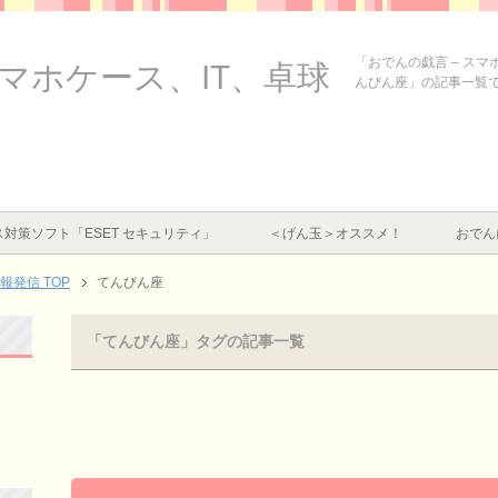
「おでんの戯言 – ス
スマホケース、IT、卓球
んびん座」の記事一覧
対策ソフト「ESET セキュリティ」
＜げん玉＞オススメ！
おでん
情報発信
TOP
てんびん座
「てんびん座」タグの記事一覧