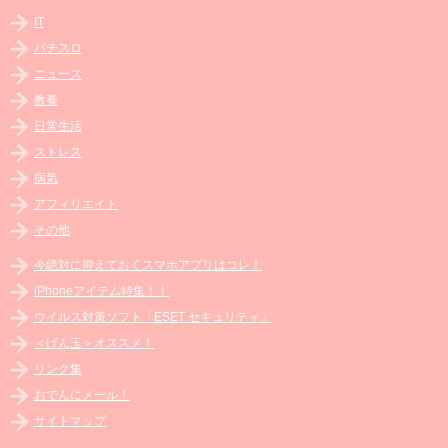
IT
パチスロ
ニュース
教養
日常生活
ストレス
病気
アフィリエイト
その他
今絶対に抑えておくスマホアプリはコレ！
iPhoneアイテム特集！！
ウイルス対策ソフト「ESET セキュリティ」
＜げん玉＞オススメ！
リンク集
おでんにメール！
サイトマップ