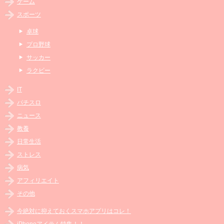
ゲーム
スポーツ
卓球
プロ野球
サッカー
ラクビー
IT
パチスロ
ニュース
教養
日常生活
ストレス
病気
アフィリエイト
その他
今絶対に抑えておくスマホアプリはコレ！
iPhoneアイテム特集！！