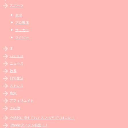
スポーツ
卓球
プロ野球
サッカー
ラクビー
IT
パチスロ
ニュース
教養
日常生活
ストレス
病気
アフィリエイト
その他
今絶対に抑えておくスマホアプリはコレ！
iPhoneアイテム特集！！