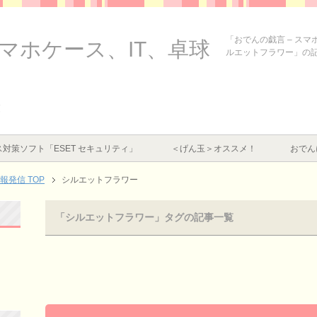
「おでんの戯言 – ス
スマホケース、IT、卓球
ルエットフラワー」の
覧
対策ソフト「ESET セキュリティ」
＜げん玉＞オススメ！
おでん
情報発信
TOP
シルエットフラワー
「シルエットフラワー」タグの記事一覧