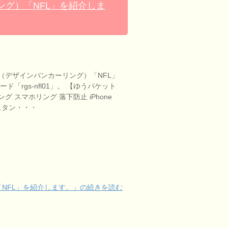
グ）「NFL」を紹介しま
（デザインバンカーリング）「NFL」
ド「rgs-nfl01」。 【ゆうパケット
 スマホリング 落下防止 iPhone
ホスタン・・・
NFL」を紹介します。」の続きを読む