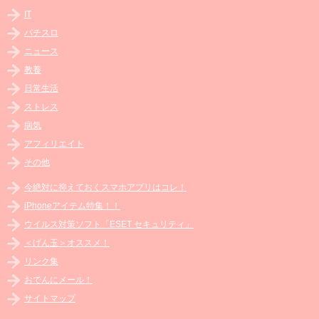
IT
パチスロ
ニュース
教養
日常生活
ストレス
病気
アフィリエイト
その他
今絶対に抑えておくスマホアプリはコレ！
iPhoneアイテム特集！！
ウイルス対策ソフト「ESET セキュリティ」
＜げん玉＞オススメ！
リンク集
おでんにメール！
サイトマップ