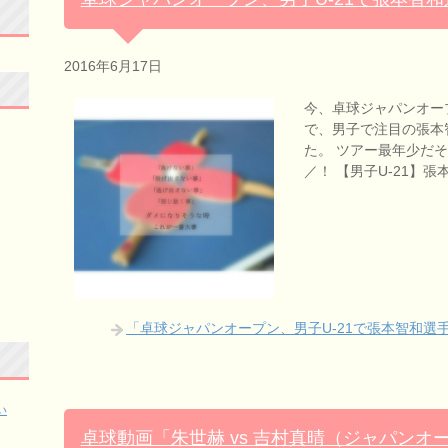
2016年6月17日
今、卓球ジャパンオー
で、男子で注目の張本
た。 ツアー最年少だそ
／！ 【男子U-21】
「卓球ジャパンオープン、男子U-21で張本智和選
い
卓球動画「朱世赫 vs 吉村真晴（ジャパンオープ