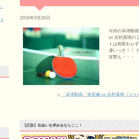
！
2016年3月25日
3
今回の卓球動画
vs 吉村真晴
トは相変わらず
凄いっす！！ 
攻撃も・・・
「卓球動画「朱世赫 vs 吉村真晴（ジャ
【広告】出会いを求めるならここ！