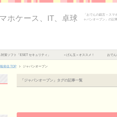
「おでんの戯言 – ス
スマホケース、IT、卓球
ャパンオープン」の記
対策ソフト「ESET セキュリティ」
＜げん玉＞オススメ！
おでん
情報発信
TOP
ジャパンオープン
「ジャパンオープン」タグの記事一覧