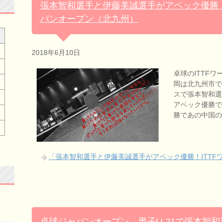
張本智和選手と伊藤美誠選手がアベック優勝！
パンオープン（北九州）
2018年6月10日
卓球のITTF
岡は北九州市で
スで張本智和選
アベック優勝で
勝であの中国
「張本智和選手と伊藤美誠選手がアベック優勝！ITTF
卓球ジャパンオープン、男子U-21で張本智