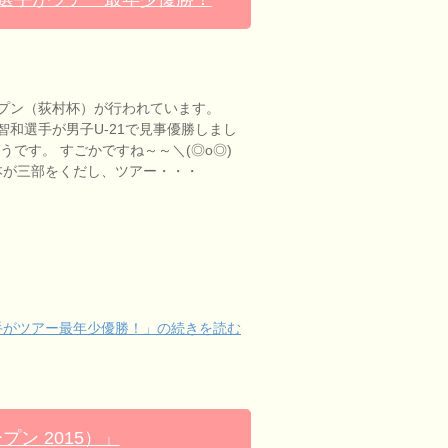
プン（荻村杯）が行われています。
智和選手が男子U-21で見事優勝しまし
うです。 すごかですね～～＼(◎o◎)
張本が三部をくだし、ツアー・・・
手がツアー最年少優勝！」の続きを読む
ン 2015）」