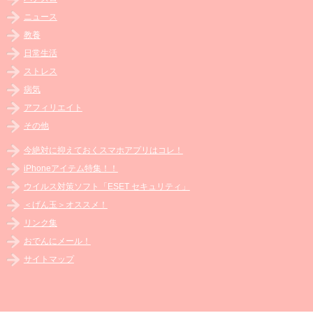
ニュース
教養
日常生活
ストレス
病気
アフィリエイト
その他
今絶対に抑えておくスマホアプリはコレ！
iPhoneアイテム特集！！
ウイルス対策ソフト「ESET セキュリティ」
＜げん玉＞オススメ！
リンク集
おでんにメール！
サイトマップ