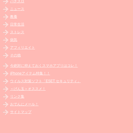
パチスロ
ニュース
教養
日常生活
ストレス
病気
アフィリエイト
その他
今絶対に抑えておくスマホアプリはコレ！
iPhoneアイテム特集！！
ウイルス対策ソフト「ESET セキュリティ」
＜げん玉＞オススメ！
リンク集
おでんにメール！
サイトマップ