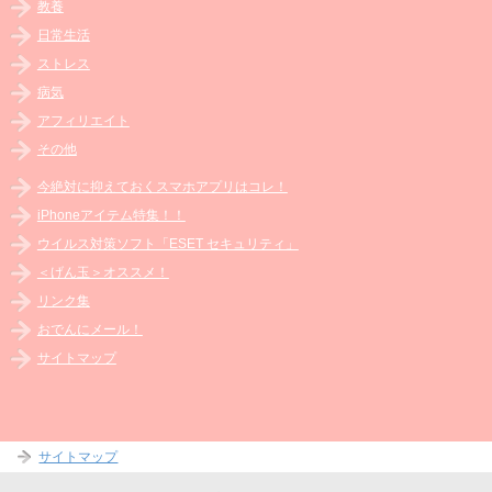
教養
日常生活
ストレス
病気
アフィリエイト
その他
今絶対に抑えておくスマホアプリはコレ！
iPhoneアイテム特集！！
ウイルス対策ソフト「ESET セキュリティ」
＜げん玉＞オススメ！
リンク集
おでんにメール！
サイトマップ
サイトマップ