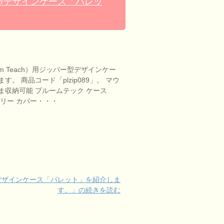
パー型デザインケース「パレッ
m Teach）用ジッパー型デザインケー
。 商品コード「plzip089」。 マウ
ま収納可能 プルームテック ケース
リー カバー・・・
ー型デザインケース「パレット」を紹介しま
す。」の続きを読む