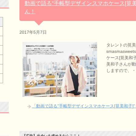
動画で語る”手帳型デザインスマホケース[筧美和
ん！
2017年5月7日
タレントの筧美
smasmasw
ケース[筧美和
美和子さんが動
しますので、
「動画で語る”手帳型デザインスマホケース[筧美和子]”
【広告】出会いを求めるならここ！