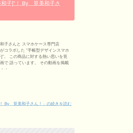
子]”！ By 筧美和子さ
和子さんと スマホケース専門店
eetsがコラボした ”手帳型デザインスマホ
子]”。 この商品に対する熱い思いを筧
画で 語っています。 その動画を掲載
・・・
！ By 筧美和子さん！」の続きを読む