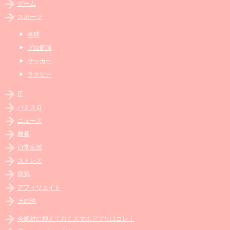
ゲーム
スポーツ
卓球
プロ野球
サッカー
ラクビー
IT
パチスロ
ニュース
教養
日常生活
ストレス
病気
アフィリエイト
その他
今絶対に抑えておくスマホアプリはコレ！