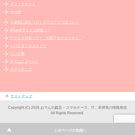
アフィリエイト
その他
今絶対に抑えておくスマホアプリはコレ！
iPhoneアイテム特集！！
ウイルス対策ソフト「ESET セキュリティ」
＜げん玉＞オススメ！
リンク集
おでんにメール！
サイトマップ
サイトマップ
Copyright (C) 2026 おでんの戯言 – スマホケース、IT、卓球等の情報発信
All Rights Reserved.
このページの先頭へ