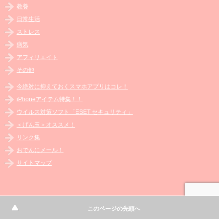
教養
日常生活
ストレス
病気
アフィリエイト
その他
今絶対に抑えておくスマホアプリはコレ！
iPhoneアイテム特集！！
ウイルス対策ソフト「ESET セキュリティ」
＜げん玉＞オススメ！
リンク集
おでんにメール！
サイトマップ
サイトマップ
このページの先頭へ