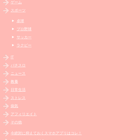
ゲーム
スポーツ
卓球
プロ野球
サッカー
ラクビー
IT
パチスロ
ニュース
教養
日常生活
ストレス
病気
アフィリエイト
その他
今絶対に抑えておくスマホアプリはコレ！