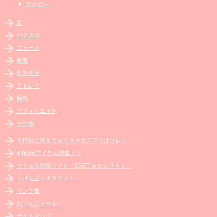
ラクビー
IT
パチスロ
ニュース
教養
日常生活
ストレス
病気
アフィリエイト
その他
今絶対に抑えておくスマホアプリはコレ！
iPhoneアイテム特集！！
ウイルス対策ソフト「ESET セキュリティ」
＜げん玉＞オススメ！
リンク集
おでんにメール！
サイトマップ