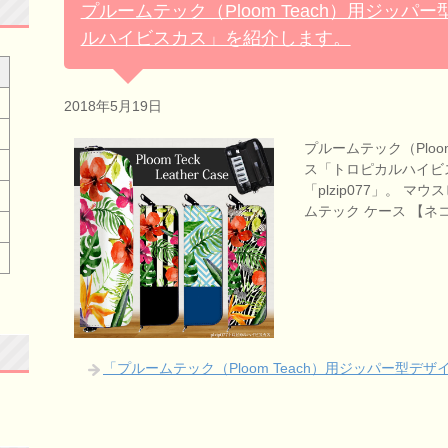
プルームテック（Ploom Teach）用ジッ
ルハイビスカス」を紹介します。
2018年5月19日
プルームテック（Ploo
ス「トロピカルハイビ
「plzip077」。 
ムテック ケース 【ネ
「プルームテック（Ploom Teach）用ジッパー型