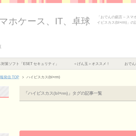
「おでんの戯言 – ス
スマホケース、IT、卓球
イビスカス(bl×rm)」
覧
対策ソフト「ESET セキュリティ」
＜げん玉＞オススメ！
おでん
情報発信
TOP
ハイビスカス(bl×rm)
「ハイビスカス(bl×rm)」タグの記事一覧