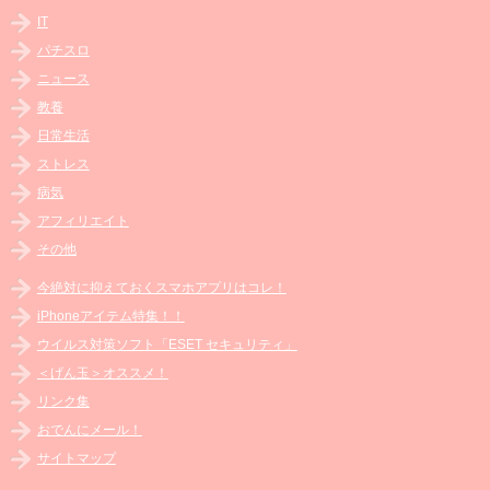
IT
パチスロ
ニュース
教養
日常生活
ストレス
病気
アフィリエイト
その他
今絶対に抑えておくスマホアプリはコレ！
iPhoneアイテム特集！！
ウイルス対策ソフト「ESET セキュリティ」
＜げん玉＞オススメ！
リンク集
おでんにメール！
サイトマップ