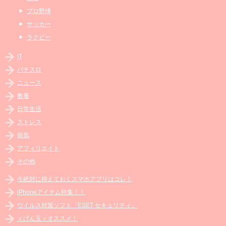
プロ野球
サッカー
ラクビー
IT
パチスロ
ニュース
教養
日常生活
ストレス
病気
アフィリエイト
その他
今絶対に抑えておくスマホアプリはコレ！
iPhoneアイテム特集！！
ウイルス対策ソフト「ESET セキュリティ」
＜げん玉＞オススメ！