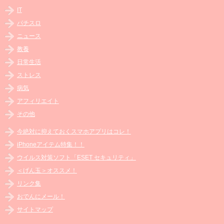
IT
パチスロ
ニュース
教養
日常生活
ストレス
病気
アフィリエイト
その他
今絶対に抑えておくスマホアプリはコレ！
iPhoneアイテム特集！！
ウイルス対策ソフト「ESET セキュリティ」
＜げん玉＞オススメ！
リンク集
おでんにメール！
サイトマップ