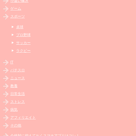
小遣い稼ぎ
ゲーム
スポーツ
卓球
プロ野球
サッカー
ラクビー
IT
パチスロ
ニュース
教養
日常生活
ストレス
病気
アフィリエイト
その他
今絶対に抑えておくスマホアプリはコレ！