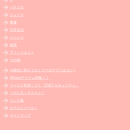
パチスロ
ニュース
教養
日常生活
ストレス
病気
アフィリエイト
その他
今絶対に抑えておくスマホアプリはコレ！
iPhoneアイテム特集！！
ウイルス対策ソフト「ESET セキュリティ」
＜げん玉＞オススメ！
リンク集
おでんにメール！
サイトマップ