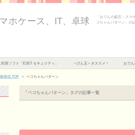
「おでんの戯言 – ス
スマホケース、IT、卓球
コちゃんパターン」の
覧
対策ソフト「ESET セキュリティ」
＜げん玉＞オススメ！
おでん
情報発信
TOP
ペコちゃんパターン
「ペコちゃんパターン」タグの記事一覧