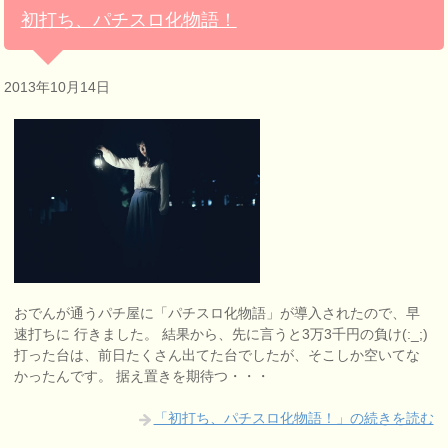
初打ち、パチスロ化物語！
2013年10月14日
おでんが通うパチ屋に「パチスロ化物語」が導入されたので、早
速打ちに 行きました。 結果から、先に言うと3万3千円の負け(:_;)
打った台は、前日たくさん出てた台でしたが、そこしか空いてな
かったんです。 据え置きを期待つ・・・
「初打ち、パチスロ化物語！」の続きを読む