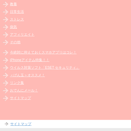
教養
日常生活
ストレス
病気
アフィリエイト
その他
今絶対に抑えておくスマホアプリはコレ！
iPhoneアイテム特集！！
ウイルス対策ソフト「ESET セキュリティ」
＜げん玉＞オススメ！
リンク集
おでんにメール！
サイトマップ
サイトマップ