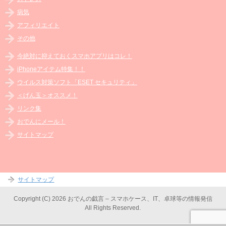
病気
アフィリエイト
その他
今絶対に抑えておくスマホアプリはコレ！
iPhoneアイテム特集！！
ウイルス対策ソフト「ESET セキュリティ」
＜げん玉＞オススメ！
リンク集
おでんにメール！
サイトマップ
サイトマップ
Copyright (C) 2026 おでんの戯言 – スマホケース、IT、卓球等の情報発信
All Rights Reserved.