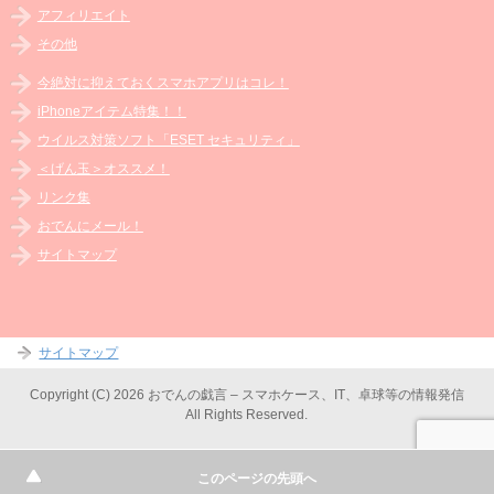
アフィリエイト
その他
今絶対に抑えておくスマホアプリはコレ！
iPhoneアイテム特集！！
ウイルス対策ソフト「ESET セキュリティ」
＜げん玉＞オススメ！
リンク集
おでんにメール！
サイトマップ
サイトマップ
Copyright (C) 2026 おでんの戯言 – スマホケース、IT、卓球等の情報発信
All Rights Reserved.
このページの先頭へ