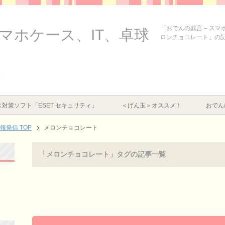
「おでんの戯言 – ス
スマホケース、IT、卓球
ロンチョコレート」の
覧
対策ソフト「ESET セキュリティ」
＜げん玉＞オススメ！
おでん
情報発信
TOP
メロンチョコレート
「メロンチョコレート」タグの記事一覧