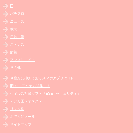
IT
パチスロ
ニュース
教養
日常生活
ストレス
病気
アフィリエイト
その他
今絶対に抑えておくスマホアプリはコレ！
iPhoneアイテム特集！！
ウイルス対策ソフト「ESET セキュリティ」
＜げん玉＞オススメ！
リンク集
おでんにメール！
サイトマップ