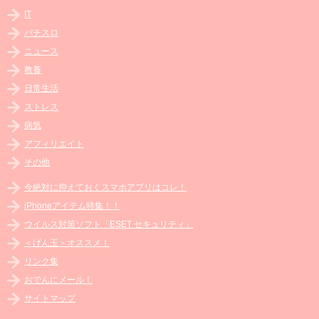
IT
パチスロ
ニュース
教養
日常生活
ストレス
病気
アフィリエイト
その他
今絶対に抑えておくスマホアプリはコレ！
iPhoneアイテム特集！！
ウイルス対策ソフト「ESET セキュリティ」
＜げん玉＞オススメ！
リンク集
おでんにメール！
サイトマップ