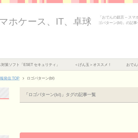
「おでんの戯言 – ス
スマホケース、IT、卓球
ゴパターン(bl)」の記
対策ソフト「ESET セキュリティ」
＜げん玉＞オススメ！
おでん
情報発信
TOP
ロゴパターン(bl)
「ロゴパターン(bl)」タグの記事一覧