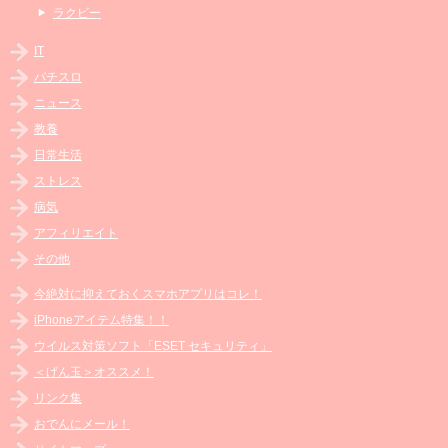
ラクビー
IT
パチスロ
ニュース
教養
日常生活
ストレス
病気
アフィリエイト
その他
今絶対に抑えておくスマホアプリはコレ！
iPhoneアイテム特集！！
ウイルス対策ソフト「ESET セキュリティ」
＜げん玉＞オススメ！
リンク集
おでんにメール！