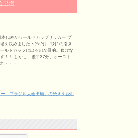
会出場
日本代表がワールドカップサッカー ブ
を決めましたヽ(^o^)丿 1対1の引き
ワールドカップに出るのが目的。負けな
す！！ しかし、後半37分、オースト
され・・・
カー ブラジル大会出場」の続きを読む