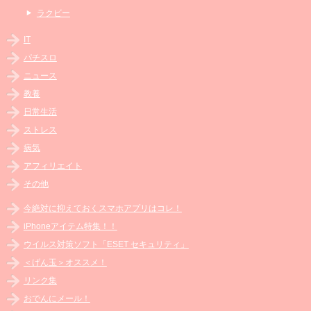
ラクビー
IT
パチスロ
ニュース
教養
日常生活
ストレス
病気
アフィリエイト
その他
今絶対に抑えておくスマホアプリはコレ！
iPhoneアイテム特集！！
ウイルス対策ソフト「ESET セキュリティ」
＜げん玉＞オススメ！
リンク集
おでんにメール！