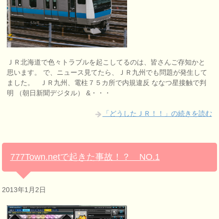
ＪＲ北海道で色々トラブルを起こしてるのは、皆さんご存知かと
思います。 で、ニュース見てたら、ＪＲ九州でも問題が発生して
ました。 ＪＲ九州、電柱７５カ所で内規違反 ななつ星接触で判
明 （朝日新聞デジタル） &・・・
「どうしたＪＲ！！」の続きを読む
777Town.netで起きた事故！？ NO.1
2013年1月2日