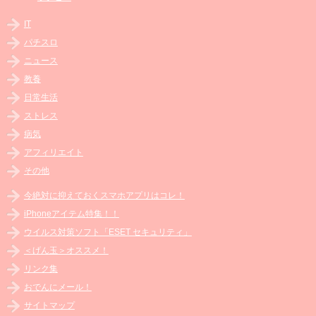
IT
パチスロ
ニュース
教養
日常生活
ストレス
病気
アフィリエイト
その他
今絶対に抑えておくスマホアプリはコレ！
iPhoneアイテム特集！！
ウイルス対策ソフト「ESET セキュリティ」
＜げん玉＞オススメ！
リンク集
おでんにメール！
サイトマップ