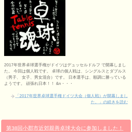
2017年世界卓球選手権がドイツはデュッセルドルフ で開幕しまし
た。 今回は個人戦です。 卓球の個人戦は、シングルスとダブルス
（男子、 女子、男女混合）です。 日本選手は、順調に勝っている
ようです。 頑張れ日本！！ &n・・・
「2017年世界卓球選手権ドイツ大会（個人戦）が開幕しまし
た。」の続きを読む
第38回小郡市近郊親善卓球大会に参加しました！