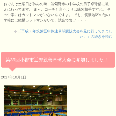
おでんは土曜日が休みの時、筑紫野市の中学校の男子卓球部に教
えに行ってます。 ま～、コーチと言うよりは練習相手ですね。 そ
の中学にはカットマンがいないんですよ。 でも、筑紫地区の他の
学校には結構カットマンがいて、試合で負け・・・
「平成30年筑紫区中体連卓球競技大会を見に行ってきまし
た。」の続きを読む
第39回小郡市近郊親善卓球大会に参加しました！
2017年10月1日