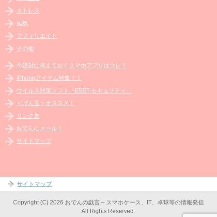
ストレス
病気
アフィリエイト
その他
今絶対に抑えておくスマホアプリはコレ！
iPhoneアイテム特集！！
ウイルス対策ソフト「ESET セキュリティ」
＜げん玉＞オススメ！
リンク集
おでんにメール！
サイトマップ
サイトマップ
Copyright (C) 2026 おでんの戯言 – スマホケース、IT、卓球等の情報発信
All Rights Reserved.